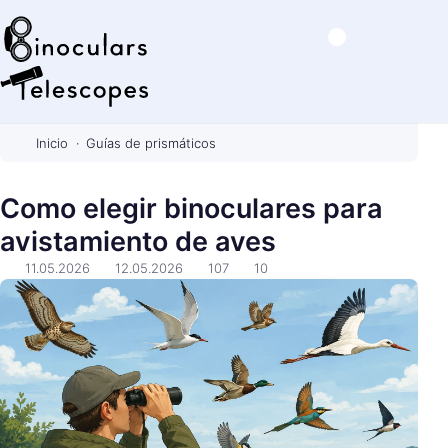
B
i
Inicio
Guías de prismáticos
n
o
Como elegir binoculares para
c
avistamiento de aves
u
l
11.05.2026
12.05.2026
107
10
a
r
s
&
T
e
l