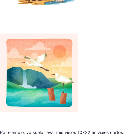
Por ejemplo, yo suelo llevar mis viejos 10×32 en viajes cortos.