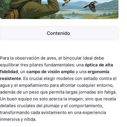
e
s
c
o
p
Contenido
e
s
Para la observación de aves, el binocular ideal debe
equilibrar tres pilares fundamentales: una
óptica de alta
fidelidad
, un
campo de visión amplio
y una
ergonomía
resistente
. Es crucial elegir modelos con sellado contra el
agua y el empañamiento para afrontar cualquier entorno,
además de un peso que permita largas jornadas sin fatiga.
Un buen equipo no solo acerca la imagen, sino que revela
detalles cruciales del plumaje y el comportamiento,
transformando cada avistamiento en una experiencia
inmersiva y nítida.