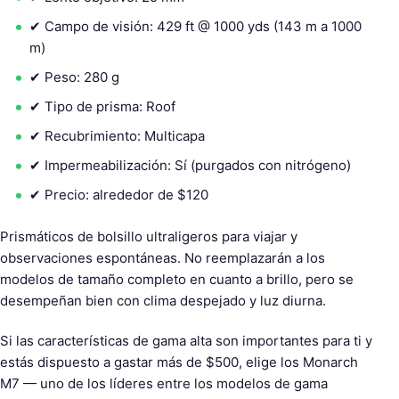
✔ Campo de visión: 429 ft @ 1000 yds (143 m a 1000
m)
✔ Peso: 280 g
✔ Tipo de prisma: Roof
B
✔ Recubrimiento: Multicapa
u
s
✔ Impermeabilización: Sí (purgados con nitrógeno)
c
✔ Precio: alrededor de $120
a
r
Prismáticos de bolsillo ultraligeros para viajar y
:
observaciones espontáneas. No reemplazarán a los
modelos de tamaño completo en cuanto a brillo, pero se
desempeñan bien con clima despejado y luz diurna.
Si las características de gama alta son importantes para ti y
estás dispuesto a gastar más de $500, elige los Monarch
M7 — uno de los líderes entre los modelos de gama