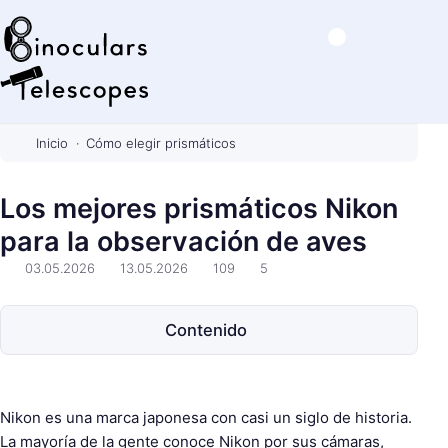
B
i
Inicio
Cómo elegir prismáticos
n
o
Los mejores prismáticos Nikon
c
para la observación de aves
u
l
03.05.2026
13.05.2026
109
5
a
r
Contenido
s
&
T
e
Nikon es una marca japonesa con casi un siglo de historia.
l
La mayoría de la gente conoce Nikon por sus cámaras,