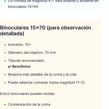
Un cometa de magnitud 6–7 será brillante y evidente en
u
binoculares 10×50
s
c
a
r
Binoculares 15×70 (para observación
:
detallada)
Aumento: 15×
Diámetro del objetivo: 70 mm
Trípode recomendado
✔️
Beneficios:
Muestra más detalles de la coma y la cola
Puede detectar cometas hasta magnitud 11–12
Estos binoculares pueden revelar:
Condensación de la coma