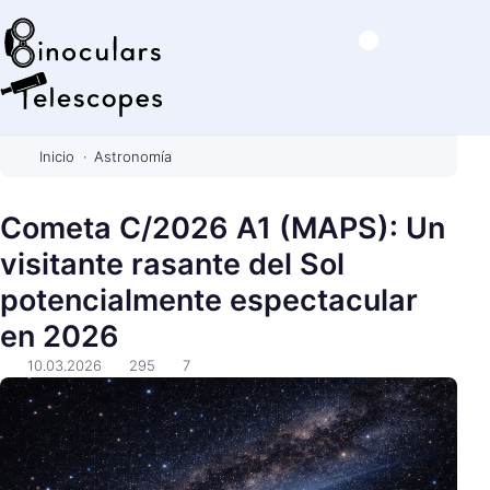
B
i
Inicio
Astronomía
n
o
Cometa C/2026 A1 (MAPS): Un
c
visitante rasante del Sol
u
l
potencialmente espectacular
a
en 2026
r
s
10.03.2026
295
7
&
T
e
l