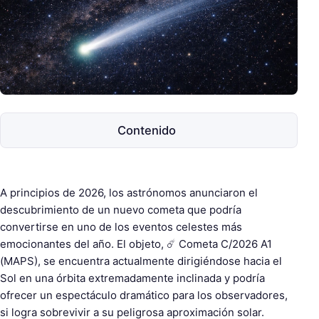
e
s
c
o
p
e
s
Contenido
A principios de 2026, los astrónomos anunciaron el
descubrimiento de un nuevo cometa que podría
convertirse en uno de los eventos celestes más
emocionantes del año. El objeto, ☄️ Cometa C/2026 A1
(MAPS), se encuentra actualmente dirigiéndose hacia el
Sol en una órbita extremadamente inclinada y podría
ofrecer un espectáculo dramático para los observadores,
si logra sobrevivir a su peligrosa aproximación solar.