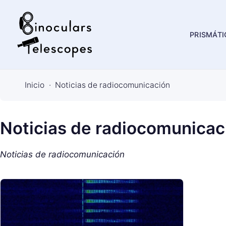
PRISMÁT
B
i
Inicio
Noticias de radiocomunicación
n
o
c
Noticias de radiocomunicac
u
l
Noticias de radiocomunicación
a
r
s
&
T