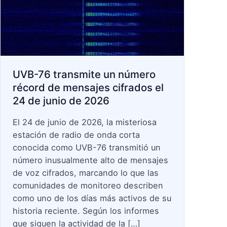
e
l
e
s
c
UVB-76 transmite un número
o
récord de mensajes cifrados el
p
24 de junio de 2026
e
s
El 24 de junio de 2026, la misteriosa
B
estación de radio de onda corta
u
conocida como UVB-76 transmitió un
s
número inusualmente alto de mensajes
c
de voz cifrados, marcando lo que las
a
comunidades de monitoreo describen
r
como uno de los días más activos de su
historia reciente. Según los informes
:
que siguen la actividad de la […]